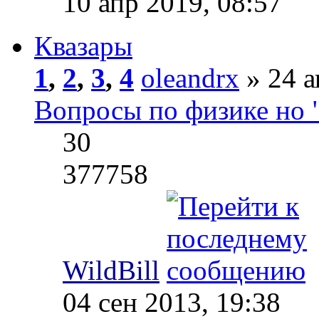
10 апр 2019, 08:57
Квазары
1
,
2
,
3
,
4
oleandrx
» 24 а
Вопросы по физике но 
30
377758
WildBill
04 сен 2013, 19:38