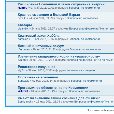
Расширение Вселенной и закон сохранения энергии
Nambu
» 07 май 2011, 01:01 в форуме
Вопросы по космологии
Красное смещение и Большой Взрыв
nefizik
» 24 июл 2011, 09:29 в форуме
Вопросы по космологии
Квазары
oleandrx
» 24 апр 2011, 22:07 в форуме
Вопросы по физике но "Не по тем
Квантовый закон Хаббла
particles
» 19 авг 2017, 07:07 в форуме
Вопросы по космологии
Ложный и истинный вакуум
rfeynman
» 19 авг 2013, 11:31 в форуме
Вопросы по космологии
Извлечение квадратного корня из «размерности»
Sazan
» 09 сен 2011, 19:26 в форуме
Вопросы по физике но "Не по теме"
Реликтовое излучение
sly2m
» 31 июл 2013, 07:00 в форуме
Космология в задачах
Образование вселенной
Suneagle
» 07 мар 2016, 14:33 в форуме
Вопросы по космологии
Программное обеспечение по Космологии
WildBill
» 01 май 2011, 11:49 в форуме
Вопросы по космологии
Имеют ли значение тайны сознания для физики?
Zemlyansky
» 16 мар 2011, 21:38 в форуме
Вопросы по физике но "Не по 
Показать сообщения