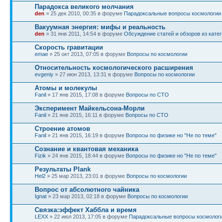
Парадокса великого молчания
den
» 25 дек 2010, 00:35 в форуме
Парадоксальные вопросы космологии
Вакуумная энергия: мифы и реальность
den
» 31 янв 2011, 14:54 в форуме
Обсуждение статей и обзоров из катего
Скорость гравитации
emae
» 25 окт 2013, 07:05 в форуме
Вопросы по космологии
Относительность космологического расширения
evgeniy
» 27 июн 2013, 13:31 в форуме
Вопросы по космологии
Атомы и молекулы
Fanil
» 17 янв 2015, 17:08 в форуме
Вопросы по СТО
Эксперимент Майкельсона-Морли
Fanil
» 21 янв 2015, 16:11 в форуме
Вопросы по СТО
Строение атомов
Fanil
» 21 янв 2015, 16:19 в форуме
Вопросы по физике но "Не по теме"
Сознание и квантовая механика
Fizik
» 24 янв 2015, 18:44 в форуме
Вопросы по физике но "Не по теме"
Результаты Plank
Hel2
» 25 мар 2013, 23:01 в форуме
Вопросы по космологии
Вопрос от абсолютного чайника
Ignat
» 23 мар 2013, 02:18 в форуме
Вопросы по космологии
Связка:эффект Хаббла и время
LEXX
» 22 июл 2013, 17:05 в форуме
Парадоксальные вопросы космолог