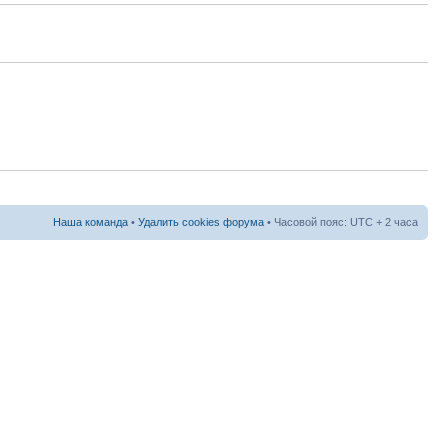
Наша команда
•
Удалить cookies форума
• Часовой пояс: UTC + 2 часа