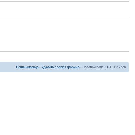
Наша команда
•
Удалить cookies форума
• Часовой пояс: UTC + 2 часа