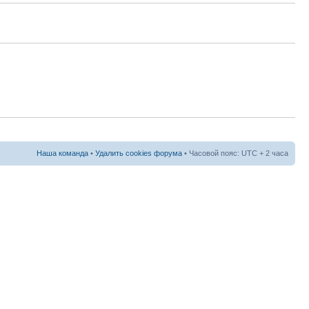
Наша команда
•
Удалить cookies форума
• Часовой пояс: UTC + 2 часа