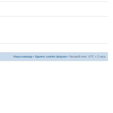
Наша команда
•
Удалить cookies форума
• Часовой пояс: UTC + 2 часа