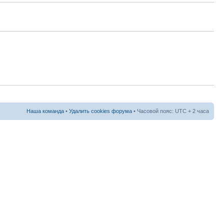
Наша команда
•
Удалить cookies форума
• Часовой пояс: UTC + 2 часа