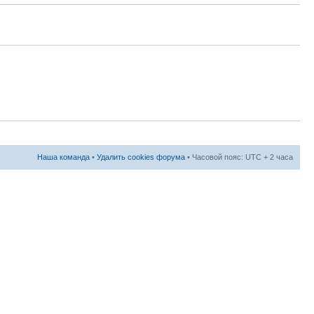
Наша команда
•
Удалить cookies форума
• Часовой пояс: UTC + 2 часа