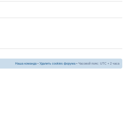
Наша команда
•
Удалить cookies форума
• Часовой пояс: UTC + 2 часа