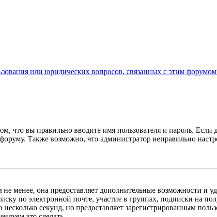
льзования или юридических вопросов, связанных с этим форумом
ом, что вы правильно вводите имя пользователя и пароль. Если 
к форуму. Также возможно, что администратор неправильно нас
м не менее, она предоставляет дополнительные возможности и у
иску по электронной почте, участие в группах, подписки на п
го несколько секунд, но предоставляет зарегистрированным пол
ндуем это сделать.