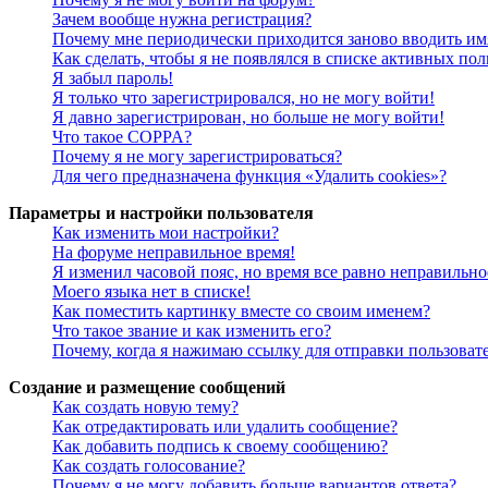
Зачем вообще нужна регистрация?
Почему мне периодически приходится заново вводить им
Как сделать, чтобы я не появлялся в списке активных пол
Я забыл пароль!
Я только что зарегистрировался, но не могу войти!
Я давно зарегистрирован, но больше не могу войти!
Что такое COPPA?
Почему я не могу зарегистрироваться?
Для чего предназначена функция «Удалить cookies»?
Параметры и настройки пользователя
Как изменить мои настройки?
На форуме неправильное время!
Я изменил часовой пояс, но время все равно неправильно
Моего языка нет в списке!
Как поместить картинку вместе со своим именем?
Что такое звание и как изменить его?
Почему, когда я нажимаю ссылку для отправки пользоват
Создание и размещение сообщений
Как создать новую тему?
Как отредактировать или удалить сообщение?
Как добавить подпись к своему сообщению?
Как создать голосование?
Почему я не могу добавить больше вариантов ответа?