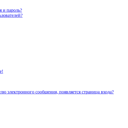
я и пароль?
ьзователей?
е!
елю электронного сообщения, появляется страница входа?