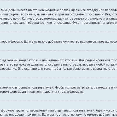
темы (если имеете на это необходимые права), щелкните вкладку или перей
ки или формы, то значит, вы не имеете прав на создание голосований. Введите
екстового поля. Количество возможных вариантов ответа ограничено и устан
дения голосования (0 означает, что голосование будет постоянным), а также
тором форума. Если вам нужно добавить количество вариантов, превышающее
их создателями, модераторами или администраторами. Для редактирования го
совать, то вы можете удалить голосование или отредактировать любой из вари
осование. Это сделано для того, чтобы нельзя было менять варианты ответ
елям или группам пользователей. Чтобы их просматривать, размещать в ни
тором форума для получения доступа к таким форумам.
 форумов, групп пользователей или отдельных пользователей. Администра
енам определенных групп. Если вы не знаете, почему не можете добавлять 