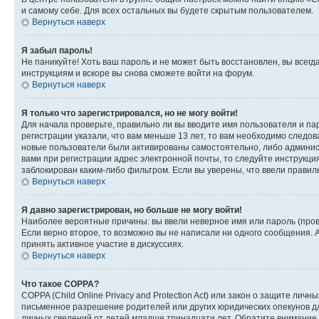
и самому себе. Для всех остальных вы будете скрытым пользователем.
Вернуться наверх
Я забыл пароль!
Не паникуйте! Хоть ваш пароль и не может быть восстановлен, вы всег
инструкциям и вскоре вы снова сможете войти на форум.
Вернуться наверх
Я только что зарегистрировался, но не могу войти!
Для начала проверьте, правильно ли вы вводите имя пользователя и пар
регистрации указали, что вам меньше 13 лет, то вам необходимо следов
новые пользователи были активированы самостоятельно, либо админист
вами при регистрации адрес электронной почты, то следуйте инструкци
заблокирован каким-либо фильтром. Если вы уверены, что ввели правил
Вернуться наверх
Я давно зарегистрирован, но больше не могу войти!
Наиболее вероятные причины: вы ввели неверное имя или пароль (пров
Если верно второе, то возможно вы не написали ни одного сообщения.
принять активное участие в дискуссиях.
Вернуться наверх
Что такое COPPA?
COPPA (Child Online Privacy and Protection Act) или закон о защите л
письменное разрешение родителей или других юридических опекунов дл
личных сведений от детей младше тринадцати лет. Обратите внимание 