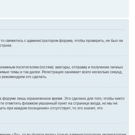
, то свяжитесь с администратором форума, чтобы проверить, не был ли
строек.
нимным посетителям (гостям): аватары, отправку и получение личных
имые темы и так далее. Регистрация занимает всего несколько секунд,
 рекомендуем это сделать.
а форуме лишь ограниченное время. Это сделано для того, чтобы никто
ете отметить флажком указанный пункт на странице входа, но мы не
ть при каждом посещении» отсутствует, то это значит, что
ожение «Да», то вы будете видны только администраторам, модераторам