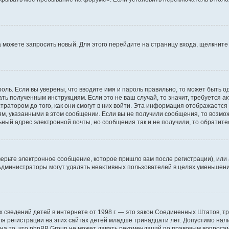
да можете запросить новый. Для этого перейдите на страницу входа, щелкни
оль. Если вы уверены, что вводите имя и пароль правильно, то может быть о
ать полученным инструкциям. Если это не ваш случай, то значит, требуется а
ратором до того, как они смогут в них войти. Эта информация отображается
ям, указанными в этом сообщении. Если вы не получили сообщения, то возмо
ьный адрес электронной почты, но сообщения так и не получили, то обратит
ерьте электронное сообщение, которое пришло вам после регистрации), или
 Администраторы могут удалять неактивных пользователей в целях уменьшен
ичных сведений детей в интернете от 1998 г. — это закон Соединенных Штатов
я регистрации на этих сайтах детей младше тринадцати лет. Допустимо нал
на то, что phpBB Group не может давать рекомендаций по правовым вопроса