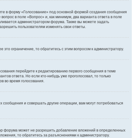
дите в форму «Голосование» под основной формой создания сообщения
 вопрос в поле «Вопрос» и, как минимум, два варианта ответа в поле
авливается администратором форума. Также вы можете задать
 разрешить пользователям изменять свои ответы.
 это ограничение, то обратитесь с этим вопросом к администратору.
лосования перейдите к редактированию первого сообщения в теме
антов ответа. Но если кто-нибудь уже проголосовал, то только
ов во время голосования.
х сообщения и совершать другие операции, вам могут потребоваться
тор форума может не разрешить добавление вложений в определенных
вложения, то обратитесь за разъяснениями к администратору.