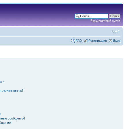
Расширенный поиск
FAQ
Регистрация
Вход
их?
т разные цвета?
!
чные сообщения!
бщение!