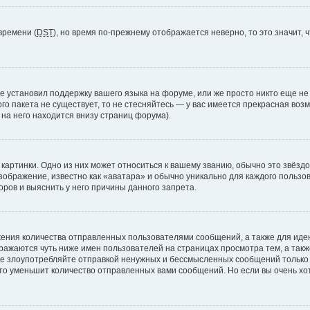
времени (
DST
), но время по-прежнему отображается неверно, то это значит,
е установил поддержку вашего языка на форуме, или же просто никто еще не
ого пакета не существует, то не стесняйтесь — у вас имеется прекрасная во
а него находится внизу страниц форума).
артинки. Одно из них может относиться к вашему званию, обычно это звёздоч
зображение, известно как «аватара» и обычно уникально для каждого пользов
ров и выяснить у него причины данного запрета.
ения количества отправленных пользователями сообщений, а также для ид
ажаются чуть ниже имен пользователей на страницах просмотра тем, а так
не злоупотребляйте отправкой ненужных и бессмысленных сообщений только 
то уменьшит количество отправленных вами сообщений. Но если вы очень хот