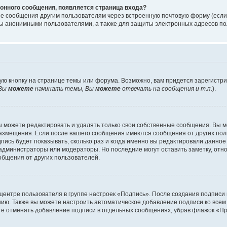
онного сообщения, появляется страница входа?
ые сообщения другим пользователям через встроенную почтовую форму (есл
 анонимными пользователями, а также для защиты электронных адресов пол
ую кнопку на странице темы или форума. Возможно, вам придется зарегистр
Вы
можете
начинать темы, Вы
можете
отвечать на сообщения и т.п.
).
 можете редактировать и удалять только свои собственные сообщения. Вы м
размещения. Если после вашего сообщения имеются сообщения от других пол
ись будет показывать, сколько раз и когда именно вы редактировали данное
администраторы или модераторы. Но последние могут оставить заметку, отн
ообщения от других пользователей.
 центре пользователя в группе настроек «Подпись». После создания подпис
ию. Также вы можете настроить автоматическое добавление подписи ко все
те отменять добавление подписи в отдельных сообщениях, убрав флажок «П