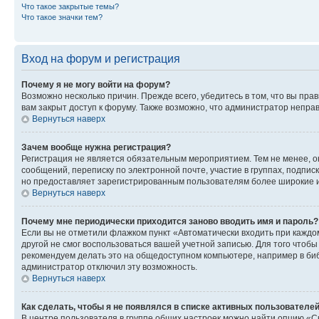
Что такое закрытые темы?
Что такое значки тем?
Вход на форум и регистрация
Почему я не могу войти на форум?
Возможно несколько причин. Прежде всего, убедитесь в том, что вы пр
вам закрыт доступ к форуму. Также возможно, что администратор непр
Вернуться наверх
Зачем вообще нужна регистрация?
Регистрация не является обязательным мероприятием. Тем не менее, о
сообщений, переписку по электронной почте, участие в группах, подпис
но предоставляет зарегистрированным пользователям более широкие и
Вернуться наверх
Почему мне периодически приходится заново вводить имя и пароль?
Если вы не отметили флажком пункт «Автоматически входить при каждо
другой не смог воспользоваться вашей учетной записью. Для того чтоб
рекомендуем делать это на общедоступном компьютере, например в библи
администратор отключил эту возможность.
Вернуться наверх
Как сделать, чтобы я не появлялся в списке активных пользователе
В центре пользователя в группе общих настроек можно найти опцию «С