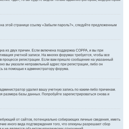
те на этой странице ссылку «Забыли пароль?», следуйте предложенным
дна из двух причин. Если включена поддержка COPPA, и вы при
ктивация учетной записи. На многих форумах требуется, чтобы все
 в процессе регистрации. Если вам пришло сообщение на указанный
жно вы указали неправильный адрес при регистрации, либо он
есь за помощью к администратору форума.
 администратор удалил вашу учетную запись по каким-либо причинам.
ия размера базы данных. Попробуйте зарегистрироваться снова и
, требующий от сайтов, потенциально собирающих личные сведения, иметь
ичие иного вида подтверждения того, что опекуны разрешают сбор
м и не является объектом юридических отношений.