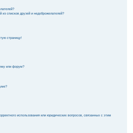
елателей?
й из списков друзей и недоброжелателей?
стую страницу!
тему или форум?
руме?
орректного использования или юридических вопросов, связанных с этим