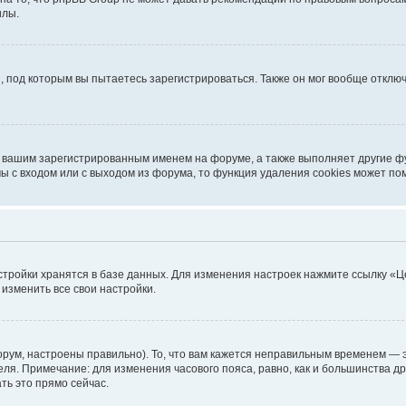
илы.
, под которым вы пытаетесь зарегистрироваться. Также он мог вообще откл
д вашим зарегистрированным именем на форуме, а также выполняет другие фу
 с входом или с выходом из форума, то функция удаления cookies может по
стройки хранятся в базе данных. Для изменения настроек нажмите ссылку «Ц
 изменить все свои настройки.
рум, настроены правильно). То, что вам кажется неправильным временем — э
теля. Примечание: для изменения часового пояса, равно, как и большинства 
ть это прямо сейчас.