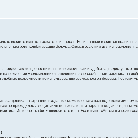
авильно вводите имя пользователя и пароль. Если данные вводятся правильно
авильно настроил конфигурацию форума. Свяжитесь с ним для исправления на
на предоставляет дополнительные возможности и удобства, недоступные ано
ки на получение уведомлений о появлении новых сообщений, закладки на люб
 удобные возможности по использованию возможностей форума. Поэтому мы
м посещении» на странице входа, то сможете оставаться под своим именем н
ы вам не приходилось вводить имя пользователя и пароль каждый раз, вы мож
отеке, Интернет-кафе, университете и т.п. Если пункт «Автоматически входи
й?
крывать мое пребывание на форуме». Если установить переключатель в пол