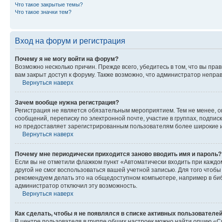
Что такое закрытые темы?
Что такое значки тем?
Вход на форум и регистрация
Почему я не могу войти на форум?
Возможно несколько причин. Прежде всего, убедитесь в том, что вы пр
вам закрыт доступ к форуму. Также возможно, что администратор непр
Вернуться наверх
Зачем вообще нужна регистрация?
Регистрация не является обязательным мероприятием. Тем не менее, о
сообщений, переписку по электронной почте, участие в группах, подпис
но предоставляет зарегистрированным пользователям более широкие и
Вернуться наверх
Почему мне периодически приходится заново вводить имя и пароль?
Если вы не отметили флажком пункт «Автоматически входить при каждо
другой не смог воспользоваться вашей учетной записью. Для того чтоб
рекомендуем делать это на общедоступном компьютере, например в библи
администратор отключил эту возможность.
Вернуться наверх
Как сделать, чтобы я не появлялся в списке активных пользователе
В центре пользователя в группе общих настроек можно найти опцию «С