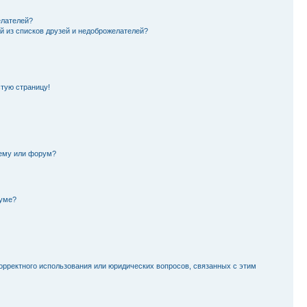
елателей?
й из списков друзей и недоброжелателей?
стую страницу!
тему или форум?
руме?
орректного использования или юридических вопросов, связанных с этим