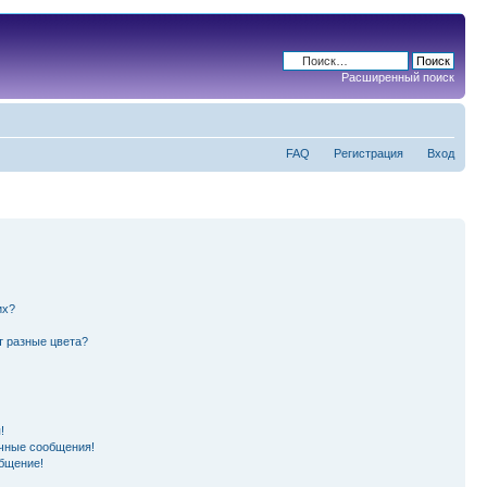
Расширенный поиск
FAQ
Регистрация
Вход
их?
т разные цвета?
!
чные сообщения!
бщение!