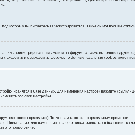
илы.
, под которым вы пытаетесь зарегистрироваться. Также он мог вообще откл
д вашим зарегистрированным именем на форуме, а также выполняет другие фу
 с входом или с выходом из форума, то функция удаления cookies может по
стройки хранятся в базе данных. Для изменения настроек нажмите ссылку «Ц
 изменить все свои настройки.
рум, настроены правильно). То, что вам кажется неправильным временем — э
теля. Примечание: для изменения часового пояса, равно, как и большинства 
ть это прямо сейчас.