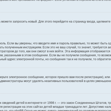
да можете запросить новый. Для этого перейдите на страницу входа, щелкни
оль. Если вы уверены, что вводите имя и пароль правильно, то может быть о
ать полученным инструкциям. Если это не ваш случай, то значит, требуется а
ратором до того, как они смогут в них войти. Эта информация отображается
ям, указанными в этом сообщении. Если вы не получили сообщения, то возмо
ьный адрес электронной почты, но сообщения так и не получили, то обратит
ерьте электронное сообщение, которое пришло вам после регистрации), или
 Администраторы могут удалять неактивных пользователей в целях уменьшен
ичных сведений детей в интернете от 1998 г. — это закон Соединенных Штатов
я регистрации на этих сайтах детей младше тринадцати лет. Допустимо нал
на то, что phpBB Group не может давать рекомендаций по правовым вопроса