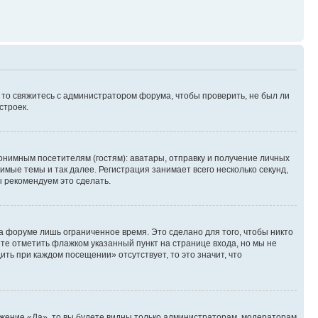
, то свяжитесь с администратором форума, чтобы проверить, не был ли
строек.
нимным посетителям (гостям): аватары, отправку и получение личных
имые темы и так далее. Регистрация занимает всего несколько секунд,
 рекомендуем это сделать.
а форуме лишь ограниченное время. Это сделано для того, чтобы никто
ете отметить флажком указанный пункт на странице входа, но мы не
ть при каждом посещении» отсутствует, то это значит, что
ожение «Да», то вы будете видны только администраторам, модераторам