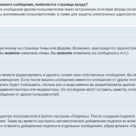
онного сообщения, появляется страница входа?
ые сообщения другим пользователям через встроенную почтовую форму (есл
 анонимными пользователями, а также для защиты электронных адресов пол
ую кнопку на странице темы или форума. Возможно, вам придется зарегистр
Вы
можете
начинать темы, Вы
можете
отвечать на сообщения и т.п.
).
 можете редактировать и удалять только свои собственные сообщения. Вы м
размещения. Если после вашего сообщения имеются сообщения от других пол
ись будет показывать, сколько раз и когда именно вы редактировали данное
администраторы или модераторы. Но последние могут оставить заметку, отн
ообщения от других пользователей.
 центре пользователя в группе настроек «Подпись». После создания подпис
ию. Также вы можете настроить автоматическое добавление подписи ко все
те отменять добавление подписи в отдельных сообщениях, убрав флажок «П