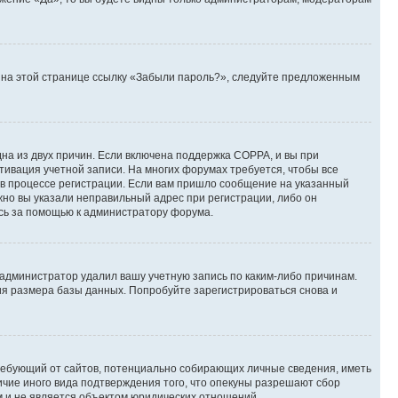
те на этой странице ссылку «Забыли пароль?», следуйте предложенным
дна из двух причин. Если включена поддержка COPPA, и вы при
ктивация учетной записи. На многих форумах требуется, чтобы все
 в процессе регистрации. Если вам пришло сообщение на указанный
жно вы указали неправильный адрес при регистрации, либо он
есь за помощью к администратору форума.
 администратор удалил вашу учетную запись по каким-либо причинам.
ия размера базы данных. Попробуйте зарегистрироваться снова и
, требующий от сайтов, потенциально собирающих личные сведения, иметь
ичие иного вида подтверждения того, что опекуны разрешают сбор
м и не является объектом юридических отношений.