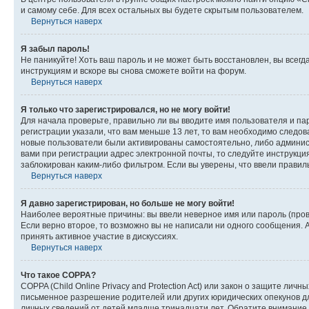
и самому себе. Для всех остальных вы будете скрытым пользователем.
Вернуться наверх
Я забыл пароль!
Не паникуйте! Хоть ваш пароль и не может быть восстановлен, вы всег
инструкциям и вскоре вы снова сможете войти на форум.
Вернуться наверх
Я только что зарегистрировался, но не могу войти!
Для начала проверьте, правильно ли вы вводите имя пользователя и пар
регистрации указали, что вам меньше 13 лет, то вам необходимо следов
новые пользователи были активированы самостоятельно, либо админист
вами при регистрации адрес электронной почты, то следуйте инструкци
заблокирован каким-либо фильтром. Если вы уверены, что ввели правил
Вернуться наверх
Я давно зарегистрирован, но больше не могу войти!
Наиболее вероятные причины: вы ввели неверное имя или пароль (пров
Если верно второе, то возможно вы не написали ни одного сообщения.
принять активное участие в дискуссиях.
Вернуться наверх
Что такое COPPA?
COPPA (Child Online Privacy and Protection Act) или закон о защите л
письменное разрешение родителей или других юридических опекунов дл
личных сведений от детей младше тринадцати лет. Обратите внимание 