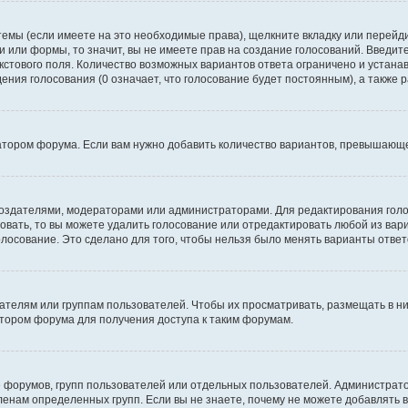
темы (если имеете на это необходимые права), щелкните вкладку или перей
ки или формы, то значит, вы не имеете прав на создание голосований. Введите
екстового поля. Количество возможных вариантов ответа ограничено и устан
дения голосования (0 означает, что голосование будет постоянным), а также
тором форума. Если вам нужно добавить количество вариантов, превышающее
их создателями, модераторами или администраторами. Для редактирования го
совать, то вы можете удалить голосование или отредактировать любой из вари
осование. Это сделано для того, чтобы нельзя было менять варианты ответ
елям или группам пользователей. Чтобы их просматривать, размещать в ни
тором форума для получения доступа к таким форумам.
 форумов, групп пользователей или отдельных пользователей. Администра
енам определенных групп. Если вы не знаете, почему не можете добавлять 