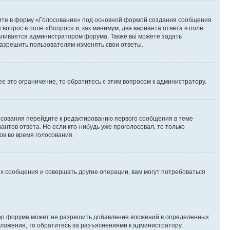
дите в форму «Голосование» под основной формой создания сообщения
 вопрос в поле «Вопрос» и, как минимум, два варианта ответа в поле
авливается администратором форума. Также вы можете задать
 разрешить пользователям изменять свои ответы.
 это ограничение, то обратитесь с этим вопросом к администратору.
лосования перейдите к редактированию первого сообщения в теме
антов ответа. Но если кто-нибудь уже проголосовал, то только
ов во время голосования.
х сообщения и совершать другие операции, вам могут потребоваться
тор форума может не разрешить добавление вложений в определенных
вложения, то обратитесь за разъяснениями к администратору.