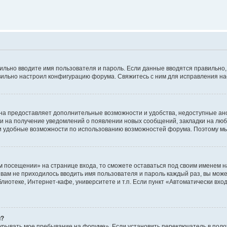
авильно вводите имя пользователя и пароль. Если данные вводятся правильно
авильно настроил конфигурацию форума. Свяжитесь с ним для исправления на
на предоставляет дополнительные возможности и удобства, недоступные ано
ки на получение уведомлений о появлении новых сообщений, закладки на люб
 удобные возможности по использованию возможностей форума. Поэтому мы
м посещении» на странице входа, то сможете оставаться под своим именем н
ы вам не приходилось вводить имя пользователя и пароль каждый раз, вы мож
отеке, Интернет-кафе, университете и т.п. Если пункт «Автоматически входи
й?
крывать мое пребывание на форуме». Если установить переключатель в пол