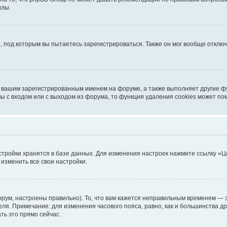
илы.
, под которым вы пытаетесь зарегистрироваться. Также он мог вообще откл
д вашим зарегистрированным именем на форуме, а также выполняет другие фу
 с входом или с выходом из форума, то функция удаления cookies может по
стройки хранятся в базе данных. Для изменения настроек нажмите ссылку «Ц
 изменить все свои настройки.
рум, настроены правильно). То, что вам кажется неправильным временем — э
теля. Примечание: для изменения часового пояса, равно, как и большинства 
ть это прямо сейчас.