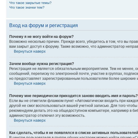
Что такое закрытые темы?
Что такое значки тем?
Вход на форум и регистрация
Почему я не могу войти на форум?
Возможно несколько причин. Прежде всего, убедитесь в том, что вы пр
вам закрыт доступ к форуму. Также возможно, что администратор непр
Вернуться наверх
Зачем вообще нужна регистрация?
Регистрация не является обязательным мероприятием. Тем не менее, о
сообщений, переписку по электронной почте, участие в группах, подпис
но предоставляет зарегистрированным пользователям более широкие и
Вернуться наверх
Почему мне периодически приходится заново вводить имя и пароль?
Если вы не отметили флажком пункт «Автоматически входить при каждо
другой не смог воспользоваться вашей учетной записью. Для того чтоб
рекомендуем делать это на общедоступном компьютере, например в библи
администратор отключил эту возможность.
Вернуться наверх
Как сделать, чтобы я не появлялся в списке активных пользователе
В центре пользователя в группе общих настроек можно найти опцию «С