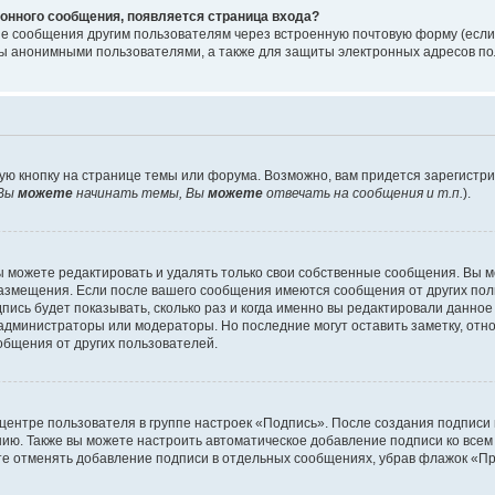
онного сообщения, появляется страница входа?
ые сообщения другим пользователям через встроенную почтовую форму (есл
 анонимными пользователями, а также для защиты электронных адресов пол
ую кнопку на странице темы или форума. Возможно, вам придется зарегистр
Вы
можете
начинать темы, Вы
можете
отвечать на сообщения и т.п.
).
 можете редактировать и удалять только свои собственные сообщения. Вы м
размещения. Если после вашего сообщения имеются сообщения от других пол
ись будет показывать, сколько раз и когда именно вы редактировали данное
администраторы или модераторы. Но последние могут оставить заметку, отн
ообщения от других пользователей.
 центре пользователя в группе настроек «Подпись». После создания подпис
ию. Также вы можете настроить автоматическое добавление подписи ко все
те отменять добавление подписи в отдельных сообщениях, убрав флажок «П