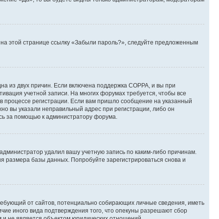
те на этой странице ссылку «Забыли пароль?», следуйте предложенным
дна из двух причин. Если включена поддержка COPPA, и вы при
ктивация учетной записи. На многих форумах требуется, чтобы все
 в процессе регистрации. Если вам пришло сообщение на указанный
жно вы указали неправильный адрес при регистрации, либо он
есь за помощью к администратору форума.
 администратор удалил вашу учетную запись по каким-либо причинам.
ия размера базы данных. Попробуйте зарегистрироваться снова и
, требующий от сайтов, потенциально собирающих личные сведения, иметь
ичие иного вида подтверждения того, что опекуны разрешают сбор
м и не является объектом юридических отношений.