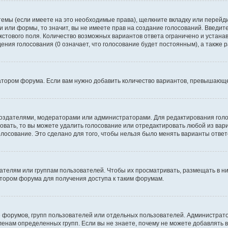
темы (если имеете на это необходимые права), щелкните вкладку или перей
ки или формы, то значит, вы не имеете прав на создание голосований. Введите
екстового поля. Количество возможных вариантов ответа ограничено и устан
дения голосования (0 означает, что голосование будет постоянным), а также
тором форума. Если вам нужно добавить количество вариантов, превышающее
их создателями, модераторами или администраторами. Для редактирования го
совать, то вы можете удалить голосование или отредактировать любой из вари
осование. Это сделано для того, чтобы нельзя было менять варианты ответ
елям или группам пользователей. Чтобы их просматривать, размещать в ни
тором форума для получения доступа к таким форумам.
 форумов, групп пользователей или отдельных пользователей. Администра
енам определенных групп. Если вы не знаете, почему не можете добавлять 