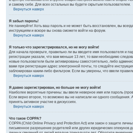
и самому себе. Для всех остальных вы будете скрытым пользователем.
Вернуться наверх
Я забыл пароль!
Не паникуйте! Хоть ваш пароль и не может быть восстановлен, вы всег
инструкциям и вскоре вы снова сможете войти на форум.
Вернуться наверх
Я только что зарегистрировался, но не могу войти!
Для начала проверьте, правильно ли вы вводите имя пользователя и пар
регистрации указали, что вам меньше 13 лет, то вам необходимо следов
новые пользователи были активированы самостоятельно, либо админист
вами при регистрации адрес электронной почты, то следуйте инструкци
заблокирован каким-либо фильтром. Если вы уверены, что ввели правил
Вернуться наверх
Я давно зарегистрирован, но больше не могу войти!
Наиболее вероятные причины: вы ввели неверное имя или пароль (пров
Если верно второе, то возможно вы не написали ни одного сообщения.
принять активное участие в дискуссиях.
Вернуться наверх
Что такое COPPA?
COPPA (Child Online Privacy and Protection Act) или закон о защите л
письменное разрешение родителей или других юридических опекунов дл
личных сведений от детей младше тринадцати лет. Обратите внимание 