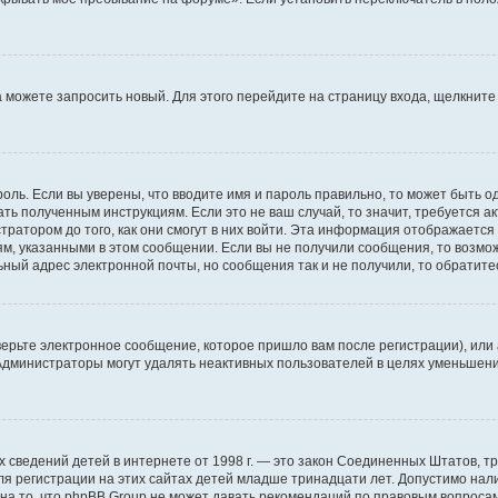
да можете запросить новый. Для этого перейдите на страницу входа, щелкни
оль. Если вы уверены, что вводите имя и пароль правильно, то может быть о
ать полученным инструкциям. Если это не ваш случай, то значит, требуется а
ратором до того, как они смогут в них войти. Эта информация отображается
ям, указанными в этом сообщении. Если вы не получили сообщения, то возмо
ьный адрес электронной почты, но сообщения так и не получили, то обратит
ерьте электронное сообщение, которое пришло вам после регистрации), или
 Администраторы могут удалять неактивных пользователей в целях уменьшен
ичных сведений детей в интернете от 1998 г. — это закон Соединенных Штатов
я регистрации на этих сайтах детей младше тринадцати лет. Допустимо нал
на то, что phpBB Group не может давать рекомендаций по правовым вопроса