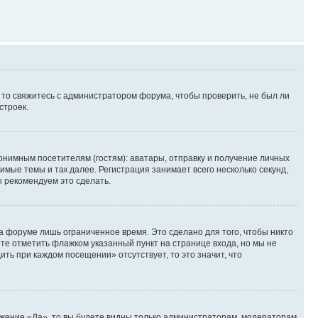
, то свяжитесь с администратором форума, чтобы проверить, не был ли
строек.
нимным посетителям (гостям): аватары, отправку и получение личных
имые темы и так далее. Регистрация занимает всего несколько секунд,
 рекомендуем это сделать.
а форуме лишь ограниченное время. Это сделано для того, чтобы никто
ете отметить флажком указанный пункт на странице входа, но мы не
ть при каждом посещении» отсутствует, то это значит, что
ожение «Да», то вы будете видны только администраторам, модераторам