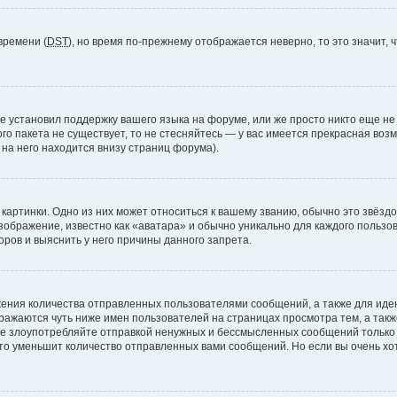
времени (
DST
), но время по-прежнему отображается неверно, то это значит,
е установил поддержку вашего языка на форуме, или же просто никто еще не
ого пакета не существует, то не стесняйтесь — у вас имеется прекрасная во
а него находится внизу страниц форума).
артинки. Одно из них может относиться к вашему званию, обычно это звёздоч
зображение, известно как «аватара» и обычно уникально для каждого пользов
ров и выяснить у него причины данного запрета.
ения количества отправленных пользователями сообщений, а также для ид
ажаются чуть ниже имен пользователей на страницах просмотра тем, а так
не злоупотребляйте отправкой ненужных и бессмысленных сообщений только 
то уменьшит количество отправленных вами сообщений. Но если вы очень хот