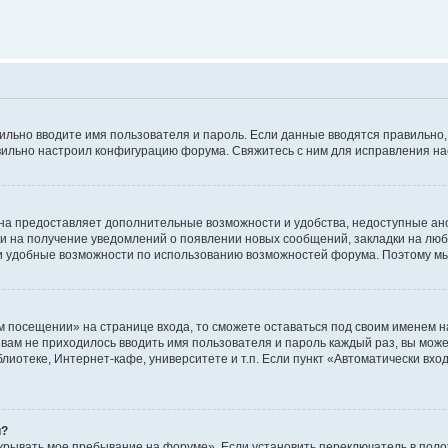
авильно вводите имя пользователя и пароль. Если данные вводятся правильно
авильно настроил конфигурацию форума. Свяжитесь с ним для исправления на
на предоставляет дополнительные возможности и удобства, недоступные ано
ки на получение уведомлений о появлении новых сообщений, закладки на люб
 удобные возможности по использованию возможностей форума. Поэтому мы
м посещении» на странице входа, то сможете оставаться под своим именем н
ы вам не приходилось вводить имя пользователя и пароль каждый раз, вы мож
отеке, Интернет-кафе, университете и т.п. Если пункт «Автоматически входи
й?
крывать мое пребывание на форуме». Если установить переключатель в пол