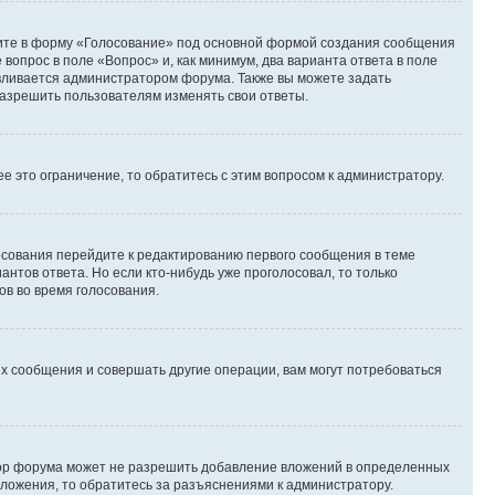
дите в форму «Голосование» под основной формой создания сообщения
 вопрос в поле «Вопрос» и, как минимум, два варианта ответа в поле
авливается администратором форума. Также вы можете задать
 разрешить пользователям изменять свои ответы.
 это ограничение, то обратитесь с этим вопросом к администратору.
лосования перейдите к редактированию первого сообщения в теме
антов ответа. Но если кто-нибудь уже проголосовал, то только
ов во время голосования.
х сообщения и совершать другие операции, вам могут потребоваться
тор форума может не разрешить добавление вложений в определенных
вложения, то обратитесь за разъяснениями к администратору.