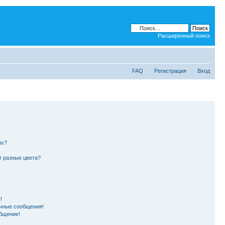
Расширенный поиск
FAQ
Регистрация
Вход
их?
т разные цвета?
!
чные сообщения!
бщение!