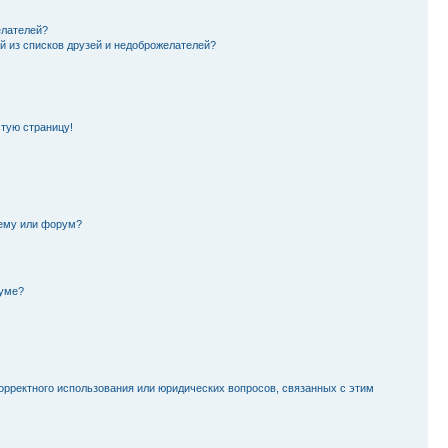
елателей?
й из списков друзей и недоброжелателей?
стую страницу!
тему или форум?
руме?
орректного использования или юридических вопросов, связанных с этим