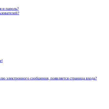
я и пароль?
ьзователей?
е!
елю электронного сообщения, появляется страница входа?