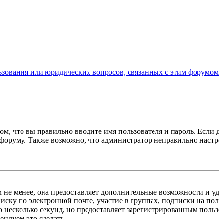
льзования или юридических вопросов, связанных с этим форумом
ом, что вы правильно вводите имя пользователя и пароль. Если 
к форуму. Также возможно, что администратор неправильно нас
м не менее, она предоставляет дополнительные возможности и у
иску по электронной почте, участие в группах, подписки на п
го несколько секунд, но предоставляет зарегистрированным пол
ндуем это сделать.