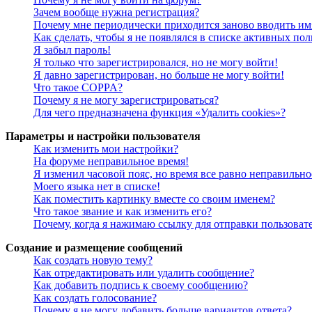
Зачем вообще нужна регистрация?
Почему мне периодически приходится заново вводить им
Как сделать, чтобы я не появлялся в списке активных пол
Я забыл пароль!
Я только что зарегистрировался, но не могу войти!
Я давно зарегистрирован, но больше не могу войти!
Что такое COPPA?
Почему я не могу зарегистрироваться?
Для чего предназначена функция «Удалить cookies»?
Параметры и настройки пользователя
Как изменить мои настройки?
На форуме неправильное время!
Я изменил часовой пояс, но время все равно неправильно
Моего языка нет в списке!
Как поместить картинку вместе со своим именем?
Что такое звание и как изменить его?
Почему, когда я нажимаю ссылку для отправки пользоват
Создание и размещение сообщений
Как создать новую тему?
Как отредактировать или удалить сообщение?
Как добавить подпись к своему сообщению?
Как создать голосование?
Почему я не могу добавить больше вариантов ответа?