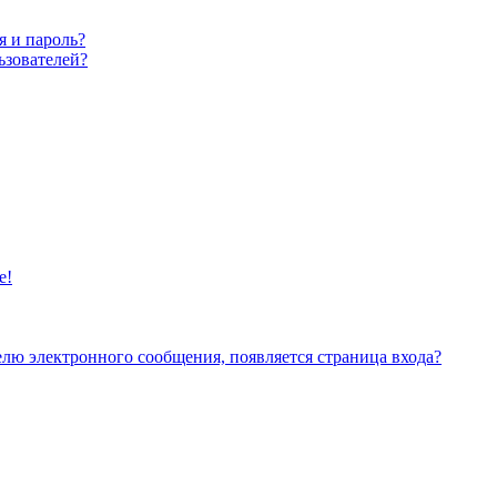
я и пароль?
ьзователей?
е!
елю электронного сообщения, появляется страница входа?