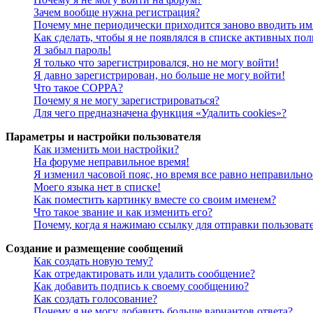
Зачем вообще нужна регистрация?
Почему мне периодически приходится заново вводить им
Как сделать, чтобы я не появлялся в списке активных пол
Я забыл пароль!
Я только что зарегистрировался, но не могу войти!
Я давно зарегистрирован, но больше не могу войти!
Что такое COPPA?
Почему я не могу зарегистрироваться?
Для чего предназначена функция «Удалить cookies»?
Параметры и настройки пользователя
Как изменить мои настройки?
На форуме неправильное время!
Я изменил часовой пояс, но время все равно неправильно
Моего языка нет в списке!
Как поместить картинку вместе со своим именем?
Что такое звание и как изменить его?
Почему, когда я нажимаю ссылку для отправки пользоват
Создание и размещение сообщений
Как создать новую тему?
Как отредактировать или удалить сообщение?
Как добавить подпись к своему сообщению?
Как создать голосование?
Почему я не могу добавить больше вариантов ответа?