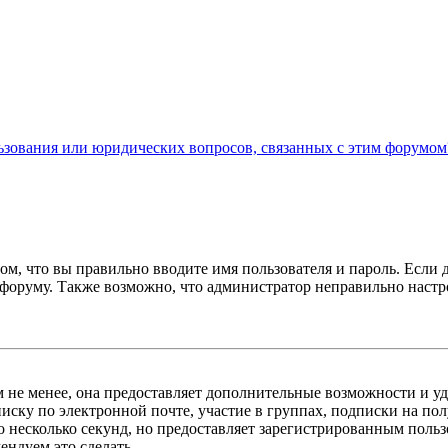
льзования или юридических вопросов, связанных с этим форумом
ом, что вы правильно вводите имя пользователя и пароль. Если 
к форуму. Также возможно, что администратор неправильно нас
м не менее, она предоставляет дополнительные возможности и у
иску по электронной почте, участие в группах, подписки на п
го несколько секунд, но предоставляет зарегистрированным пол
ндуем это сделать.